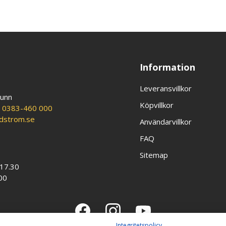
Information
Leveransvillkor
runn
Köpvillkor
:
0383-460 000
ldstrom.se
Användarvillkor
FAQ
Sitemap
-17.30
00
Integritetspolicy