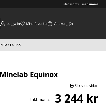
utan moms
med moms
Logga In
Mina favoriter
Varukorg
0
NTAKTA OSS
 Minelab Equinox
Skriv ut sidan
3 244 kr
Inkl. moms: