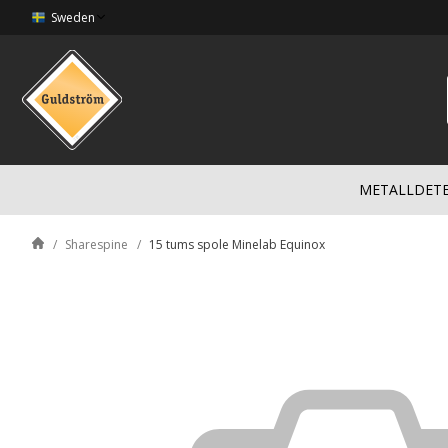
Sweden
METALLDET
Sharespine
15 tums spole Minelab Equinox