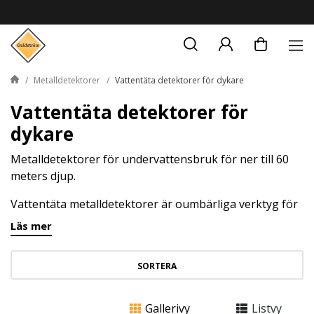
Metalldetektorer
Vattentäta detektorer för dykare
Vattentäta detektorer för
dykare
Metalldetektorer för undervattensbruk för ner till 60
meters djup.
Vattentäta metalldetektorer är oumbärliga verktyg för
skattjägare, arkeologer, dykare och andra entusiaster
Läs mer
för att upptäcka föremål som kan vara gömda på
botten eller längs vattenkanter. Vårt sortiment
SORTERA
vattentäta metalldetektorer gör det enkelt att välja den
som bäst passar dina ändamål, oavsett om du är
nybörjare eller erfaren användare.
Gallerivy
Listvy