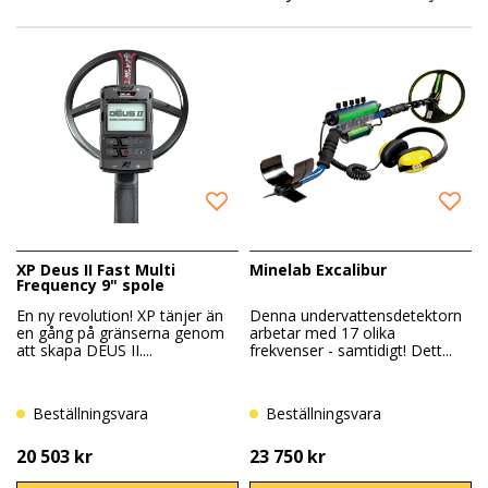
Vi erbjuder en rad olika vattentäta metalldetektorer
som varierar i prestanda och funktioner. Vårt mål är att
tillhandahålla dig den information och expertis du
behöver när du väljer din metalldetektor. Läs mer på
varje produkt för teknisk specifikation,
användningsområden och fördelarna med de ledande
produkterna på marknaden.
Oavsett om du letar efter en metalldetektor för
fritidsdykning eller avancerade professionella projekt,
XP Deus II Fast Multi
Minelab Excalibur
så är Guldström rätta platsen att börja din sökning. Låt
Frequency 9" spole
oss hjälpa dig att hitta det perfekta verktyget för dina
En ny revolution! XP tänjer än
Denna undervattensdetektorn
en gång på gränserna genom
arbetar med 17 olika
behov.
att skapa DEUS II....
frekvenser - samtidigt! Dett...
Beställningsvara
Beställningsvara
20 503 kr
23 750 kr