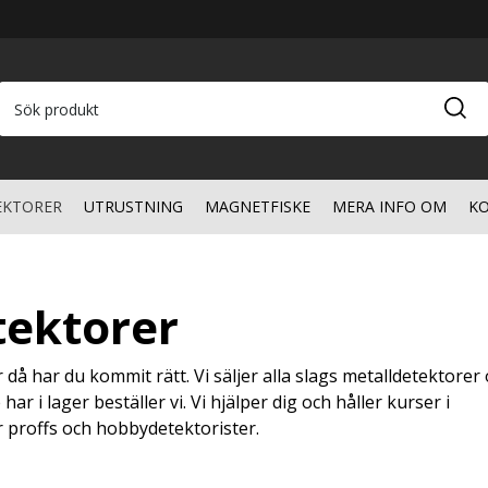
EKTORER
UTRUSTNING
MAGNETFISKE
MERA INFO OM
KO
tektorer
 då har du kommit rätt. Vi säljer alla slags metalldetektorer
har i lager beställer vi. Vi hjälper dig och håller kurser i
r proffs och hobbydetektorister.
r är bra på att hitta små eller stora föremål. Vi har delat in