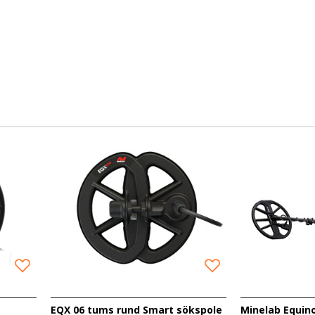
orier. Välj den kategori som passar dina behov om det är e
re.
EQX 06 tums rund Smart sökspole
Minelab Equin