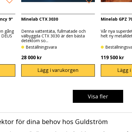
ency 9"
Minelab CTX 3030
Minelab GPZ 7
 en gång
Denna vattentäta, fullmatade och
Vår nya superde
a DEUS
välbyggda CTX 3030 är den bästa
helt ny metalldet
detektorn so...
Beställningsvara
Beställningsv
28 000 kr
119 500 kr
Lägg i varukorgen
Lägg i
Visa fler
ektor för dina behov hos Guldström