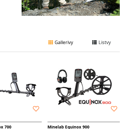
n enkel
Gallerivy
Listvy
ox 700
Minelab Equinox 900