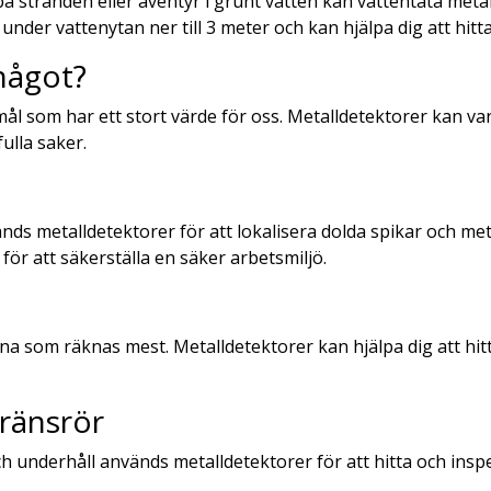
 stranden eller äventyr i grunt vatten kan vattentäta metall
under vattenytan ner till 3 meter och kan hjälpa dig att hitt
något?
mål som har ett stort värde för oss. Metalldetektorer kan var
ulla saker.
 metalldetektorer för att lokalisera dolda spikar och metal
för att säkerställa en säker arbetsmiljö.
na som räknas mest. Metalldetektorer kan hjälpa dig att hit
ränsrör
 underhåll används metalldetektorer för att hitta och ins