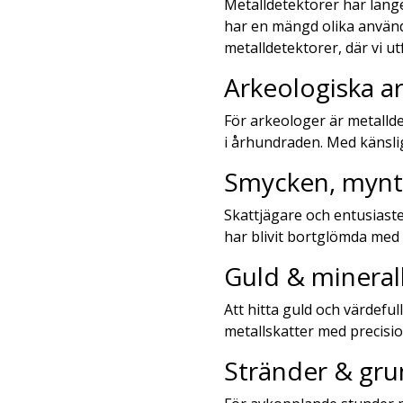
Metalldetektorer har länge
har en mängd olika använd
metalldetektorer, där vi 
Arkeologiska a
För arkeologer är metalld
i århundraden. Med känslig
Smycken, mynt,
Skattjägare och entusiaste
har blivit bortglömda med 
Guld & mineral
Att hitta guld och värdefu
metallskatter med precision
Stränder & gru