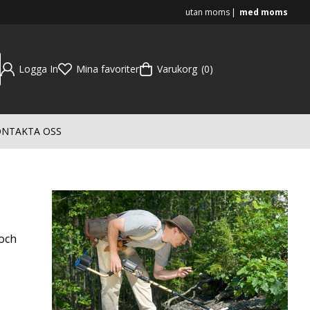
utan moms
med moms
Logga In
Mina favoriter
Varukorg
0
NTAKTA OSS
 och