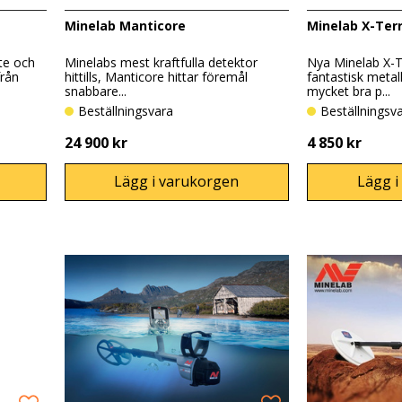
Minelab Manticore
Minelab X-Ter
te och
Minelabs mest kraftfulla detektor
Nya Minelab X-T
från
hittills, Manticore hittar föremål
fantastisk metall
snabbare...
mycket bra p...
Beställningsvara
Beställningsv
24 900 kr
4 850 kr
Lägg i varukorgen
Lägg i