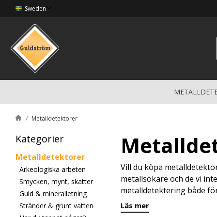
Sweden
METALLDET
Metalldetektorer
Metallde
Kategorier
Metalldetektorer
Vill du köpa metalldetektor
Arkeologiska arbeten
metallsökare och de vi inte 
Smycken, mynt, skatter
metalldetektering både fö
Guld & mineralletning
Läs mer
Stränder & grunt vatten
Olika slags metalldetektore