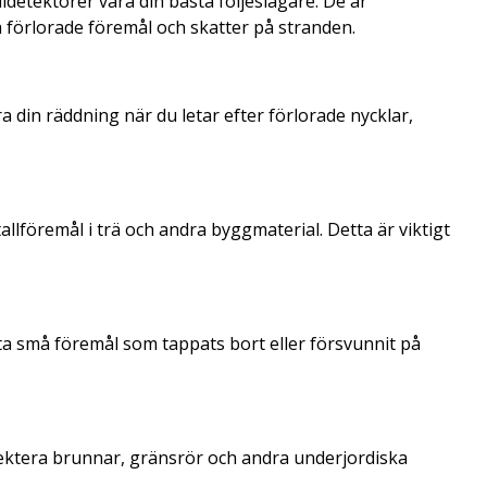
detektorer vara din bästa följeslagare. De är
a förlorade föremål och skatter på stranden.
a din räddning när du letar efter förlorade nycklar,
lföremål i trä och andra byggmaterial. Detta är viktigt
ta små föremål som tappats bort eller försvunnit på
pektera brunnar, gränsrör och andra underjordiska