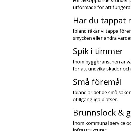
För avkopplande stunder på
utformade för att fungera 
Har du tappat 
Ibland råkar vi tappa före
smycken eller andra värdef
Spik i timmer
Inom byggbranschen används
för att undvika skador och 
Små föremål
Ibland är det de små saker
otillgängliga platser.
Brunnslock & g
Inom kommunal service och
infrastrukturer.