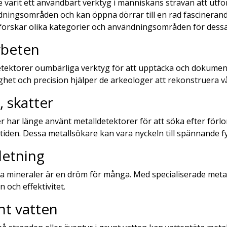
 varit ett användbart verktyg i människans strävan att utfo
ningsområden och kan öppna dörrar till en rad fascinerande
utforskar olika kategorier och användningsområden för dess
rbeten
etektorer oumbärliga verktyg för att upptäcka och dokumen
het och precision hjälper de arkeologer att rekonstruera vårt
 skatter
r har länge använt metalldetektorer för att söka efter förl
tiden. Dessa metallsökare kan vara nyckeln till spännande f
letning
lla mineraler är en dröm för många. Med specialiserade meta
 och effektivitet.
nt vatten