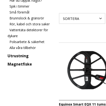
Har du tappat något?
metalldetektorerna i kateg
Spik i timmer
eller avancerad metallsöka
Små föremål
Brunnslock & gränsrör
SORTERA
Rör, kabel och stora saker
Vattentäta detektorer för
dykare
Polisarbete & säkerhet
Alla våra tillbehör
Utrustning
Magnetfiske
Equinox Smart EQX 11 tums