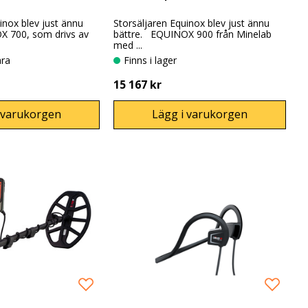
inox blev just ännu
Storsäljaren Equinox blev just ännu
X 700, som drivs av
bättre. EQUINOX 900 från Minelab
med ...
ara
Finns i lager
15 167 kr
 varukorgen
Lägg i varukorgen