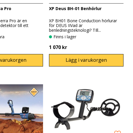
ra Pro
XP Deus BH-01 Benhörlur
erra Pro är en
XP BH01 Bone Conduction hörlurar
detektor till ett
för DEUS IIVad är
benledningsteknologi? TIll...
ara
Finns i lager
1 070 kr
 varukorgen
Lägg i varukorgen