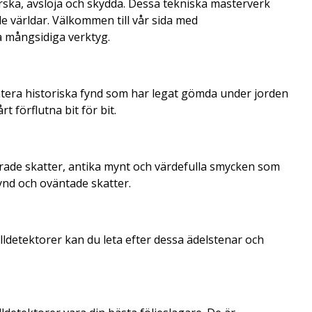
rska, avslöja och skydda. Dessa tekniska mästerverk
 världar. Välkommen till vår sida med
a mångsidiga verktyg.
tera historiska fynd som har legat gömda under jorden
 förflutna bit för bit.
orade skatter, antika mynt och värdefulla smycken som
ynd och oväntade skatter.
lldetektorer kan du leta efter dessa ädelstenar och