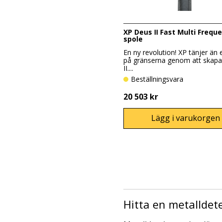
XP Deus II Fast Multi Frequ
spole
En ny revolution! XP tänjer än
på gränserna genom att skap
II....
Beställningsvara
20 503 kr
Lägg i varukorgen
Hitta en metalldet