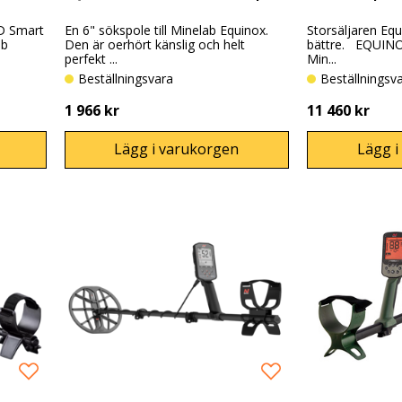
D Smart
En 6" sökspole till Minelab Equinox.
Storsäljaren Equ
ab
Den är oerhört känslig och helt
bättre. EQUINO
perfekt ...
Min...
Beställningsvara
Beställningsv
1 966 kr
11 460 kr
Lägg i varukorgen
Lägg i