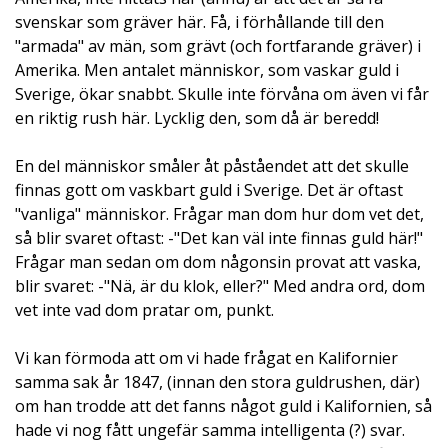
svenskar som gräver här. Få, i förhållande till den
"armada" av män, som grävt (och fortfarande gräver) i
Amerika. Men antalet människor, som vaskar guld i
Sverige, ökar snabbt. Skulle inte förvåna om även vi får
en riktig rush här. Lycklig den, som då är beredd!
En del människor småler åt påståendet att det skulle
finnas gott om vaskbart guld i Sverige. Det är oftast
"vanliga" människor. Frågar man dom hur dom vet det,
så blir svaret oftast: -"Det kan väl inte finnas guld här!"
Frågar man sedan om dom någonsin provat att vaska,
blir svaret: -"Nä, är du klok, eller?" Med andra ord, dom
vet inte vad dom pratar om, punkt.
Vi kan förmoda att om vi hade frågat en Kalifornier
samma sak år 1847, (innan den stora guldrushen, där)
om han trodde att det fanns något guld i Kalifornien, så
hade vi nog fått ungefär samma intelligenta (?) svar.