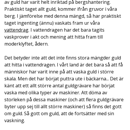
av guld har varit helt inriktad på bergshantering.
Praktiskt taget allt guld, kommer ifrån gruvor i våra
berg. I jämförelse med denna mängd, så har praktiskt
taget ingenting (ännu) vaskats fram ur våra
vattendrag
. I vattendragen har det bara tagits
vaskprover i akt och mening att hitta fram till
moderklyftet, ådern.
Det betyder inte att det inte finns stora mängder guld
att hitta i vattendragen. I vårt land är det bara så att få
människor har varit inne på att vaska guld i större
skala. Men det har börjat puttra ute i bäckarna... Det är
känt att ett allt större antal guldgrävare har börjat
vaska med olika typer av maskiner. Att döma av
storleken på dessa maskiner (och att flera guldgrävare
byter upp sej till allt större maskiner) så finns det gott
om guld. Så gott om guld, att de fortsätter med sin
vaskning.