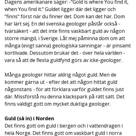
Dagens amerikanare säger: -"Gold is where You find it,
when You find it." Guldet ligger där det ligger och
"finns" först när du finner det. Dom kan det här. Dom
har lärt sej. En del svenska geologer påstår också -
tvärsäkert - att det inte finns vaskbart guld av någon
större mängd, i Sverige. Låt mej påminna dom om att
många (evigt sanna) geologiska sanningar - är pinsamt
kortlivade. Dessutom brukar det - över hela världen -
vara så att de flesta guldfynd görs av icke-geologer.
Många geologer hittar aldrig något guld. Men de
kommer gärna ut - efter det att någon hittat guld
någonstans - för att förklara varför guldet finns just
där. Missförstå nu denna klackspark på rätt sätt. Det
finns väldigt gott om mycket duktiga geologer.
Guld (så in) i Norden
Det finns gott om guld i bergen och i vattendragen i
hela Norge. Det finns gott om vaskbart guld i norra