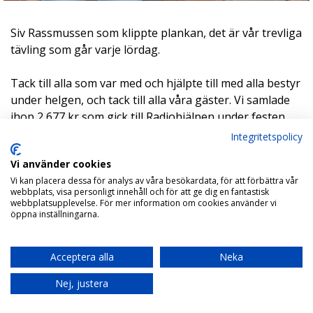
Siv Rassmussen som klippte plankan, det är vår trevliga
tävling som går varje lördag.
Tack till alla som var med och hjälpte till med alla bestyr
under helgen, och tack till alla våra gäster. Vi samlade
ihop 2 677 kr som gick till Radiohjälpen under festen
och det var alla snälla guldgrävare som skänkte
Integritetspolicy
pengar. Nils från Danmark kom med den utmärkta idén
Vi använder cookies
att hålla en auktion på överblivna (?) öl och
Vi kan placera dessa för analys av våra besökardata, för att förbättra vår
knäckebröd, Ketchup, senap samt kakor. Den drog in
webbplats, visa personligt innehåll och för att ge dig en fantastisk
nästan en tusenlapp.
webbplatsupplevelse. För mer information om cookies använder vi
öppna inställningarna.
Så kära vänner, varmt välkomna ner nästa år för då är
det kalas igen. Första lördagen i september som
Acceptera alla
Neka
vanligt.
Nej, justera
Varma hälsningar från hela Klanen Guldströms och