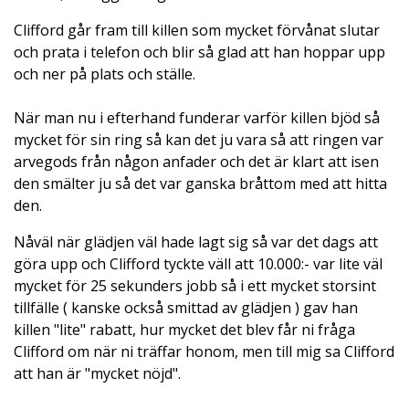
Clifford går fram till killen som mycket förvånat slutar
och prata i telefon och blir så glad att han hoppar upp
och ner på plats och ställe.
När man nu i efterhand funderar varför killen bjöd så
mycket för sin ring så kan det ju vara så att ringen var
arvegods från någon anfader och det är klart att isen
den smälter ju så det var ganska bråttom med att hitta
den.
Nåväl när glädjen väl hade lagt sig så var det dags att
göra upp och Clifford tyckte väll att 10.000:- var lite väl
mycket för 25 sekunders jobb så i ett mycket storsint
tillfälle ( kanske också smittad av glädjen ) gav han
killen "lite" rabatt, hur mycket det blev får ni fråga
Clifford om när ni träffar honom, men till mig sa Clifford
att han är "mycket nöjd".