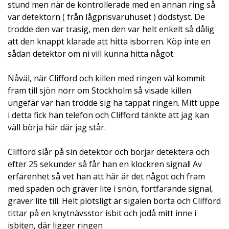
stund men när de kontrollerade med en annan ring så
var detektorn ( från lågprisvaruhuset ) dödstyst. De
trodde den var trasig, men den var helt enkelt så dålig
att den knappt klarade att hitta isborren. Köp inte en
sådan detektor om ni vill kunna hitta något.
Nåväl, när Clifford och killen med ringen väl kommit
fram till sjön norr om Stockholm så visade killen
ungefär var han trodde sig ha tappat ringen. Mitt uppe
i detta fick han telefon och Clifford tänkte att jag kan
väll börja här där jag står.
Clifford slår på sin detektor och börjar detektera och
efter 25 sekunder så får han en klockren signal! Av
erfarenhet så vet han att här är det något och fram
med spaden och gräver lite i snön, fortfarande signal,
gräver lite till. Helt plötsligt är sigalen borta och Clifford
tittar på en knytnävsstor isbit och jodå mitt inne i
isbiten, där ligger ringen