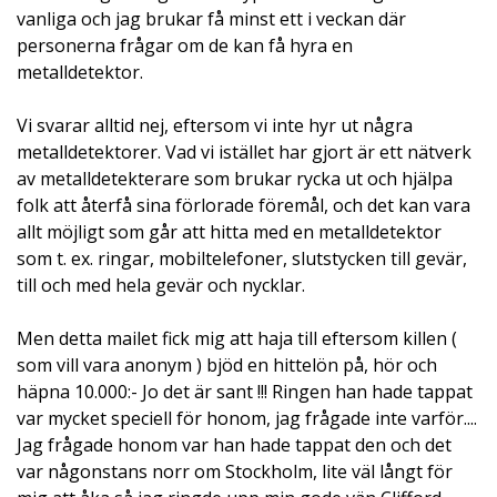
vanliga och jag brukar få minst ett i veckan där
personerna frågar om de kan få hyra en
metalldetektor.
Vi svarar alltid nej, eftersom vi inte hyr ut några
metalldetektorer. Vad vi istället har gjort är ett nätverk
av metalldetekterare som brukar rycka ut och hjälpa
folk att återfå sina förlorade föremål, och det kan vara
allt möjligt som går att hitta med en metalldetektor
som t. ex. ringar, mobiltelefoner, slutstycken till gevär,
till och med hela gevär och nycklar.
Men detta mailet fick mig att haja till eftersom killen (
som vill vara anonym ) bjöd en hittelön på, hör och
häpna 10.000:- Jo det är sant !!! Ringen han hade tappat
var mycket speciell för honom, jag frågade inte varför....
Jag frågade honom var han hade tappat den och det
var någonstans norr om Stockholm, lite väl långt för