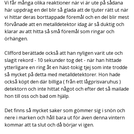
Vi får många olika reaktioner när vi är ute på sådana
här uppdrag en del blir så glada att de tjuter rätt ut när
vi hittar deras borttappade föremål och en del blir mest
förvånade att en metalldetektor idag är så duktig och
klarar av att hitta så små föremål som ringar och
örhängen.
Clifford berättade också att han nyligen varit ute och
slagit rekord - 10 sekunder tog det - när han hittade
ytterligare en ring åt en häst-tokig tjej som inte trodde
så mycket på detta med metalldetektorer. Hon hade
också köpt den där billiga ( från ett lågprisvaruhus )
detektorn och inte hittat något och efter det så mailade
hon till oss och bad om hjälp.
Det finns så mycket saker som gömmer sig i snön och
nere i marken och håll bara ut för även denna vintern
kommar att ta slut och då börjar vi igen.