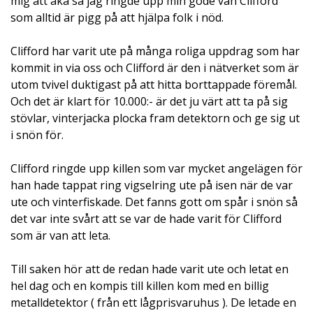
mig att åka så jag ringde upp min gode vän Clifford
som alltid är pigg på att hjälpa folk i nöd.
Clifford har varit ute på många roliga uppdrag som har
kommit in via oss och Clifford är den i nätverket som är
utom tvivel duktigast på att hitta borttappade föremål.
Och det är klart för 10.000:- är det ju värt att ta på sig
stövlar, vinterjacka plocka fram detektorn och ge sig ut
i snön för.
Clifford ringde upp killen som var mycket angelägen för
han hade tappat ring vigselring ute på isen när de var
ute och vinterfiskade. Det fanns gott om spår i snön så
det var inte svårt att se var de hade varit för Clifford
som är van att leta.
Till saken hör att de redan hade varit ute och letat en
hel dag och en kompis till killen kom med en billig
metalldetektor ( från ett lågprisvaruhus ). De letade en