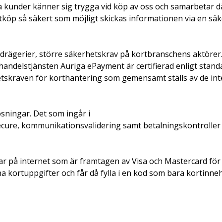
åra kunder känner sig trygga vid köp av oss och samarbetar 
tköp så säkert som möjligt skickas informationen via en säke
bedrägerier, större säkerhetskrav på kortbranschens aktör
handelstjänsten Auriga ePayment är certifierad enligt stan
hetskraven för korthantering som gemensamt ställs av de in
sningar. Det som ingår i
Secure, kommunikationsvalidering samt betalningskontroller
r på internet som är framtagen av Visa och Mastercard för a
ina kortuppgifter och får då fylla i en kod som bara kortinn