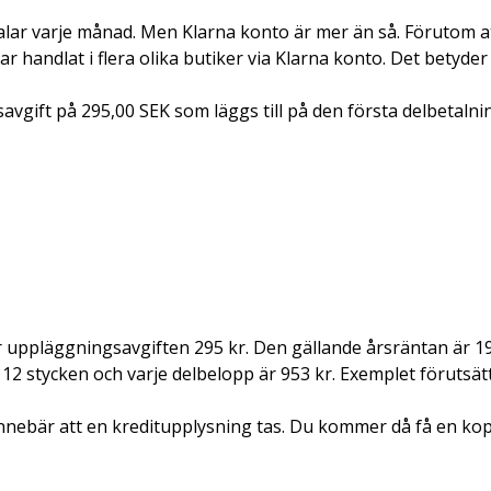
etalar varje månad. Men Klarna konto är mer än så. Förutom at
ar handlat i flera olika butiker via Klarna konto. Det betyder
avgift på 295,00 SEK som läggs till på den första delbetalni
r uppläggningsavgiften 295 kr. Den gällande årsräntan är 19
 12 stycken och varje delbelopp är 953 kr. Exemplet förutsätt
ll innebär att en kreditupplysning tas. Du kommer då få en ko