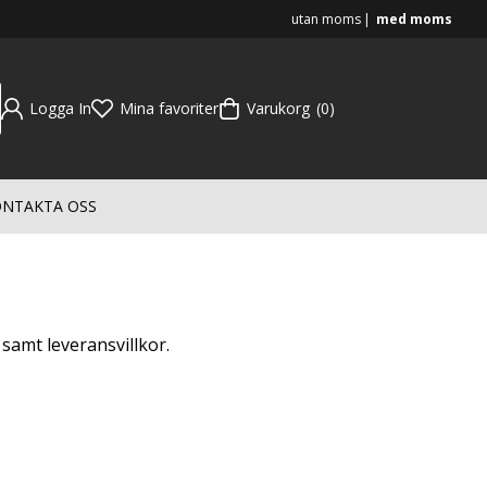
utan moms
med moms
Logga In
Mina favoriter
Varukorg
0
NTAKTA OSS
 samt leveransvillkor.