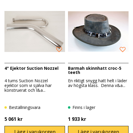
4" Ejektor Suction Nozzel
Barmah skinnhatt croc-5
teeth
4 tums Suction Nozzel
En riktigt snygg hatt helt i läder
ejektor som vi själva har
av högsta klass. Denna v&a...
konstruerat och l&a...
Beställningsvara
Finns i lager
5 061 kr
1 933 kr
Lägg i varukorgen
Lägg i varukorgen