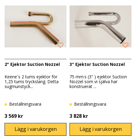
2" Ejektor Suction Nozzel
3" Ejektor Suction Nozzel
Keene´s 2 tums ejektor för
75 mm:s (3" ) ejektor Suction
1,25 tums tryckslang. Detta
Nozzel som vi själva har
sugmunstyck...
konstruerat ...
Beställningsvara
Beställningsvara
3 569 kr
3 828 kr
Lägg i varukorgen
Lägg i varukorgen