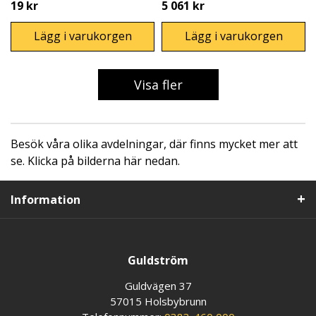
19 kr
5 061 kr
Lägg i varukorgen
Lägg i varukorgen
Visa fler
Besök våra olika avdelningar, där finns mycket mer att
se. Klicka på bilderna här nedan.
Information
Guldström
Guldvägen 37
57015 Holsbybrunn