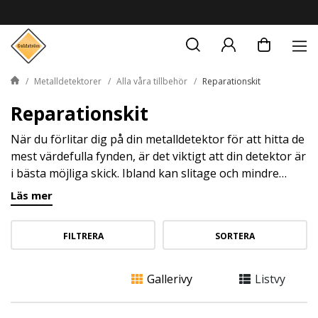
Metalldetektorer
Alla våra tillbehör
Reparationskit
Reparationskit
När du förlitar dig på din metalldetektor för att hitta de
mest värdefulla fynden, är det viktigt att din detektor är
i bästa möjliga skick. Ibland kan slitage och mindre
skador uppstå, och det är då våra reparationskit för
Läs mer
metalldetektorer kan komma till användning.
FILTRERA
SORTERA
Gallerivy
Listvy