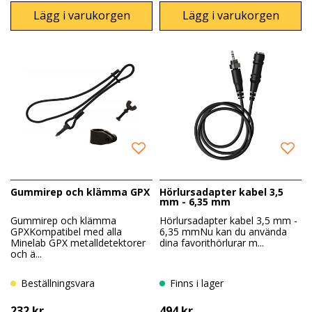
Lägg i varukorgen
Lägg i varukorgen
Gummirep och klämma GPX
Hörlursadapter kabel 3,5
mm - 6,35 mm
Gummirep och klämma
Hörlursadapter kabel 3,5 mm -
GPXKompatibel med alla
6,35 mmNu kan du använda
Minelab GPX metalldetektorer
dina favorithörlurar m...
och ä...
Beställningsvara
Finns i lager
232 kr
494 kr