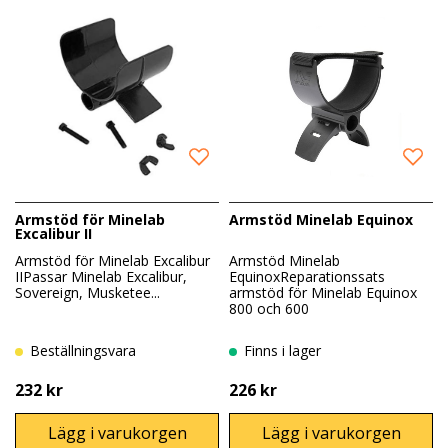
Armstöd för Minelab
Armstöd Minelab Equinox
Excalibur II
Armstöd för Minelab Excalibur
Armstöd Minelab
IIPassar Minelab Excalibur,
EquinoxReparationssats
Sovereign, Musketee...
armstöd för Minelab Equinox
800 och 600
Beställningsvara
Finns i lager
232 kr
226 kr
Lägg i varukorgen
Lägg i varukorgen