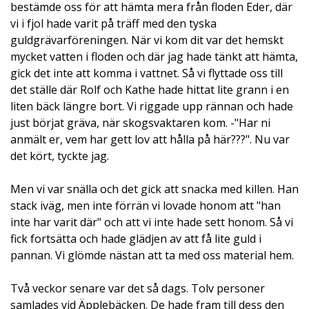
bestämde oss för att hämta mera från floden Eder, där
vi i fjol hade varit på träff med den tyska
guldgrävarföreningen. När vi kom dit var det hemskt
mycket vatten i floden och där jag hade tänkt att hämta,
gick det inte att komma i vattnet. Så vi flyttade oss till
det ställe där Rolf och Kathe hade hittat lite grann i en
liten bäck längre bort. Vi riggade upp rännan och hade
just börjat gräva, när skogsvaktaren kom. -"Har ni
anmält er, vem har gett lov att hålla på här???". Nu var
det kört, tyckte jag.
Men vi var snälla och det gick att snacka med killen. Han
stack iväg, men inte förrän vi lovade honom att "han
inte har varit där" och att vi inte hade sett honom. Så vi
fick fortsätta och hade glädjen av att få lite guld i
pannan. Vi glömde nästan att ta med oss material hem.
Två veckor senare var det så dags. Tolv personer
samlades vid Äpplebäcken. De hade fram till dess den