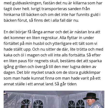
med guldvaskningen, fastän det nu är killarna som har
tagit över helt. Ivrigt transporteras sanden från
hinkarna till bäcken och om det inte har funnits guld i
bäcken förut, så finns det i alla fall där nu.
En del börjar få långa armar och det är nästan bra att
det kommer en liten regnskur. Alla flyttar in under
förtältet på min husbil och ytterligare ett tält som vi
hade ställt upp. Och nu sitter de där, lite trötta och med
kaka och öl i magen och vill inte alls fortsätta. Så efter
en liten paus för regnets skull, bestäms det att sparka
igång grillen och övergå till den mer lugna delen av
dagen. Det blir mycket snack om de stora guldklimpar
som man hade kunnat finna om man hade varit på ett
annat ställe i ett annat land. Så går tiden.