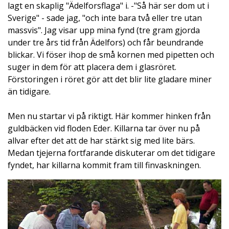
lagt en skaplig "Ädelforsflaga" i. -"Så här ser dom ut i
Sverige" - sade jag, "och inte bara två eller tre utan
massvis". Jag visar upp mina fynd (tre gram gjorda
under tre års tid från Ädelfors) och får beundrande
blickar. Vi föser ihop de små kornen med pipetten och
suger in dem för att placera dem i glasröret.
Förstoringen i röret gör att det blir lite gladare miner
än tidigare.
Men nu startar vi på riktigt. Här kommer hinken från
guldbäcken vid floden Eder. Killarna tar över nu på
allvar efter det att de har stärkt sig med lite bärs.
Medan tjejerna fortfarande diskuterar om det tidigare
fyndet, har killarna kommit fram till finvaskningen.