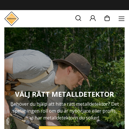
VÄLJ RÄTT METALLDETEKTOR
Behöver du hjälp att hitta rätt metalldetektor? Det
spelar ingen roll om du är nybörjare eller proffs,
vi har metalldetektorn du söker!