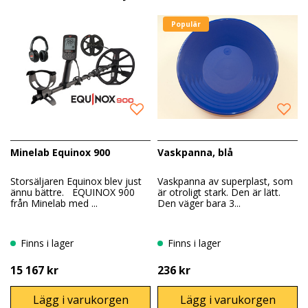
Populär
Minelab Equinox 900
Vaskpanna, blå
Storsäljaren Equinox blev just
Vaskpanna av superplast, som
ännu bättre. EQUINOX 900
är otroligt stark. Den är lätt.
från Minelab med ...
Den väger bara 3...
Finns i lager
Finns i lager
15 167 kr
236 kr
Lägg i varukorgen
Lägg i varukorgen