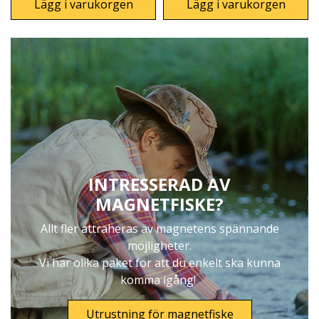
Lägg i varukorgen
Lägg i varukorgen
INTRESSERAD AV
MAGNETFISKE?
Allt fler attraheras av magnetens spännande
möjligheter.
Vi har olika paket för att du enkelt ska kunna
komma igång!
Utrustning för magnetfiske