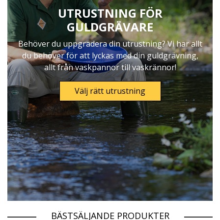
UTRUSTNING FÖR
GULDGRÄVARE
Behöver du uppgradera din utrustning? Vi har allt
du behöver för att lyckas med din guldgrävning,
allt från vaskpannor till vaskrännor!
Välj rätt utrustning
BÄSTSÄLJANDE PRODUKTER