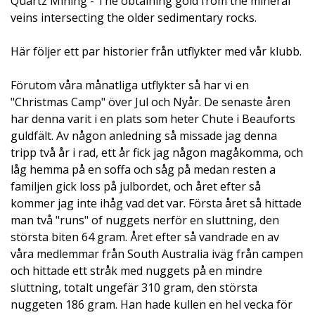
Quartz Mining - The obtaining gold from the mineral
veins intersecting the older sedimentary rocks.
Här följer ett par historier från utflykter med vår klubb.
Förutom våra månatliga utflykter så har vi en
"Christmas Camp" över Jul och Nyår. De senaste åren
har denna varit i en plats som heter Chute i Beauforts
guldfält. Av någon anledning så missade jag denna
tripp två år i rad, ett år fick jag någon magåkomma, och
låg hemma på en soffa och såg på medan resten a
familjen gick loss på julbordet, och året efter så
kommer jag inte ihåg vad det var. Första året så hittade
man två "runs" of nuggets nerför en sluttning, den
största biten 64 gram. Året efter så vandrade en av
våra medlemmar från South Australia iväg från campen
och hittade ett stråk med nuggets på en mindre
sluttning, totalt ungefär 310 gram, den största
nuggeten 186 gram. Han hade kullen en hel vecka för