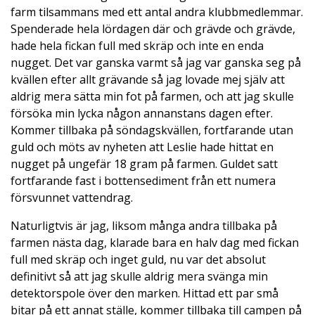
farm tilsammans med ett antal andra klubbmedlemmar.
Spenderade hela lördagen där och grävde och grävde,
hade hela fickan full med skräp och inte en enda
nugget. Det var ganska varmt så jag var ganska seg på
kvällen efter allt grävande så jag lovade mej själv att
aldrig mera sätta min fot på farmen, och att jag skulle
försöka min lycka någon annanstans dagen efter.
Kommer tillbaka på söndagskvällen, fortfarande utan
guld och möts av nyheten att Leslie hade hittat en
nugget på ungefär 18 gram på farmen. Guldet satt
fortfarande fast i bottensediment från ett numera
försvunnet vattendrag.
Naturligtvis är jag, liksom många andra tillbaka på
farmen nästa dag, klarade bara en halv dag med fickan
full med skräp och inget guld, nu var det absolut
definitivt så att jag skulle aldrig mera svänga min
detektorspole över den marken. Hittad ett par små
bitar på ett annat ställe, kommer tillbaka till campen på