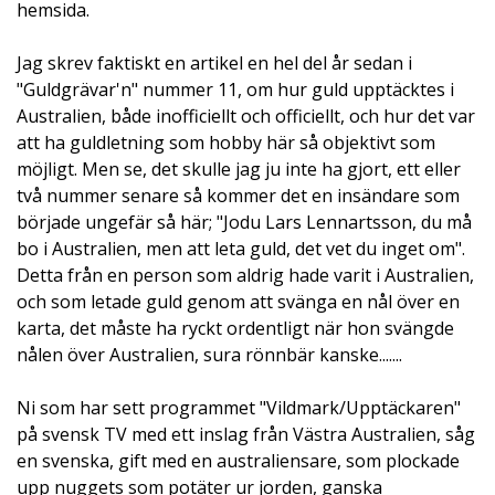
hemsida.
Jag skrev faktiskt en artikel en hel del år sedan i
"Guldgrävar'n" nummer 11, om hur guld upptäcktes i
Australien, både inofficiellt och officiellt, och hur det var
att ha guldletning som hobby här så objektivt som
möjligt. Men se, det skulle jag ju inte ha gjort, ett eller
två nummer senare så kommer det en insändare som
började ungefär så här; "Jodu Lars Lennartsson, du må
bo i Australien, men att leta guld, det vet du inget om".
Detta från en person som aldrig hade varit i Australien,
och som letade guld genom att svänga en nål över en
karta, det måste ha ryckt ordentligt när hon svängde
nålen över Australien, sura rönnbär kanske.......
Ni som har sett programmet "Vildmark/Upptäckaren"
på svensk TV med ett inslag från Västra Australien, såg
en svenska, gift med en australiensare, som plockade
upp nuggets som potäter ur jorden, ganska