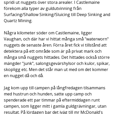
spridi ut nuggets över stora arealer. I Castlemaine
förekom alla typer av guldutvinning från
Surfacing/Shallow Sinking/Sluicing till Deep Sinking and
Quartz Mining.
Några kilometer söder om Castlemaine, ligger
Vaughan, och där har vi hittat många små "waterworn"
nuggets de senaste åren. Förra året fick vi tillstånd att
detektera på ett område som är på privat mark och
många små nuggets hittades. Det hittades också större
mängder "junk", salongsgevärshylsor och kulor, spikar,
skopligg etc. Men det står man ut med om det kommer
en nugget då och då.
Jag kom upp till campen på långfredagen tilsammans
med hustrun och hunden, satte upp camp och
spenderade ett par timmar på eftermiddagen runt
campen, som ligger mitt i gamla guldgrävningar, utan
resultat. På lördagen bar det iväg till mr McDonald's