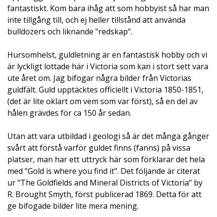
fantastiskt. Kom bara ihåg att som hobbyist så har man
inte tillgång till, och ej heller tillstånd att använda
bulldozers och liknande "redskap".
Hursomhelst, guldletning är en fantastisk hobby och vi
är lyckligt lottade här i Victoria som kan i stort sett vara
ute året om. Jag bifogar några bilder från Victorias
guldfält. Guld upptäcktes officiellt i Victoria 1850-1851,
(det är lite oklart om vem som var först), så en del av
hålen grävdes för ca 150 år sedan.
Utan att vara utbildad i geologi så är det många gånger
svårt att förstå varför guldet finns (fanns) på vissa
platser, man har ett uttryck här som förklarar det hela
med "Gold is where you find it". Det följande är citerat
ur "The Goldfields and Mineral Districts of Victoria" by
R. Brought Smyth, först publicerad 1869. Detta för att
ge bifogade bilder lite mera mening.