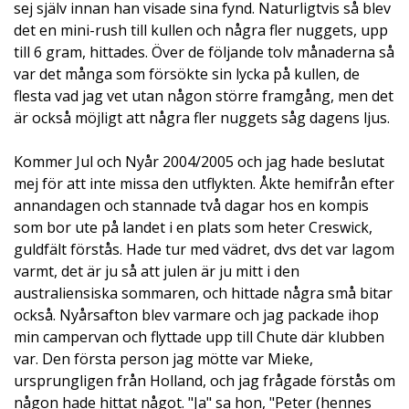
sej själv innan han visade sina fynd. Naturligtvis så blev
det en mini-rush till kullen och några fler nuggets, upp
till 6 gram, hittades. Över de följande tolv månaderna så
var det många som försökte sin lycka på kullen, de
flesta vad jag vet utan någon större framgång, men det
är också möjligt att några fler nuggets såg dagens ljus.
Kommer Jul och Nyår 2004/2005 och jag hade beslutat
mej för att inte missa den utflykten. Åkte hemifrån efter
annandagen och stannade två dagar hos en kompis
som bor ute på landet i en plats som heter Creswick,
guldfält förstås. Hade tur med vädret, dvs det var lagom
varmt, det är ju så att julen är ju mitt i den
australiensiska sommaren, och hittade några små bitar
också. Nyårsafton blev varmare och jag packade ihop
min campervan och flyttade upp till Chute där klubben
var. Den första person jag mötte var Mieke,
ursprungligen från Holland, och jag frågade förstås om
någon hade hittat något. "Ja" sa hon, "Peter (hennes