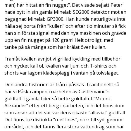
man) har hittat en fin nugget". Det visade sej att Peter
hade bytt in sin gamla Minelab SD2000 detektor mot en
begagnad Minelab GP3000. Han kunde naturligtvis inte
hålla sej borta från "kullen" och efter tio minuter så fick
han sin första signal med den nya maskinen och grävde
upp en fin nugget på 120 gram! Helt otroligt, med
tanke på så många som har krälat över kullen.
Framåt kvällen avnjöt vi grillad kyckling med tillbehör
och mycket kall öl, kvällen var ljum och T-shirts och
shorts var lagom klädesplagg i väntan på tolvslaget.
Den andra historien är från i påskas. Traditionellt så
har vi Påsk-campen i närheten av Castlemaine"s
guldfält. I gamla tider så hette guldfältet "Mount
Alexander" efter ett berg i närheten, och det finns dom
som anser att det var världens rikaste "alluvial" guldfält.
Det finns tre distinkta "reef lines", norr till syd, genom
området, och det fanns flera stora vattendrag som har