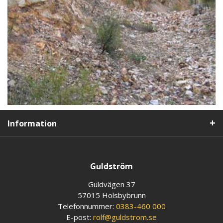
Information
Guldström
Guldvägen 37
57015 Holsbybrunn
Telefonnummer:
0383-460 000
E-post:
rolf@guldstrom.se