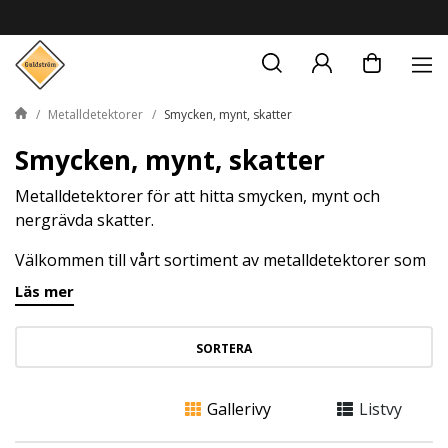
Metalldetektorer
Smycken, mynt, skatter
Smycken, mynt, skatter
Metalldetektorer för att hitta smycken, mynt och
nergrävda skatter.
Välkommen till vårt sortiment av metalldetektorer som
är skräddarsydda för spännande äventyr i jakten på
Läs mer
smycken, antika mynt och förlorade skatter. De
metalldetektorer som är specialiserade på smycken,
SORTERA
mynt och skatter är utrustade med avancerade
funktioner som gör det möjligt att diskriminera och
identifiera olika typer av metaller, vilket minskar risken
Gallerivy
Listvy
för att du ska gräva upp skräp istället för skatter.