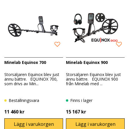
Deras precision och mångsidighet gör dem till
oumbärliga verktyg för skattjägare och samlare.
Minelab Equinox 700
Minelab Equinox 900
Storsäljaren Equinox blev just
Storsäljaren Equinox blev just
ännu bättre. EQUINOX 700,
ännu bättre. EQUINOX 900
som drivs av Min...
från Minelab med ...
Beställningsvara
Finns i lager
11 460 kr
15 167 kr
Lägg i varukorgen
Lägg i varukorgen