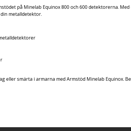
stödet på Minelab Equinox 800 och 600 detektorerna. Med d
din metalldetektor.
metalldetektorer
er
g eller smärta i armarna med Armstöd Minelab Equinox. Bestä