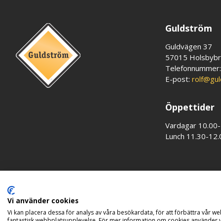
Guldström
Guldvägen 37
57015 Holsbyb
Telefonnummer
E-post:
rolf@gu
Öppettider
Vardagar 10.00
Lunch 11.30-12.
Vi använder cookies
Vi kan placera dessa för analys av våra besökardata, för att förbättra vår web
fantastisk webbplatsupplevelse. För mer information om cookies använder v