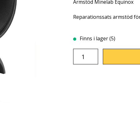
Armstöd Minelab Equinox
Reparationssats armstöd fö
Finns i lager (5)