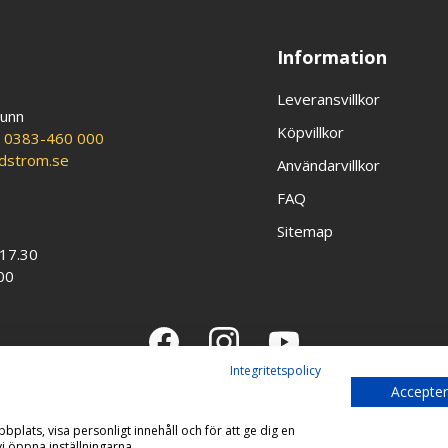
Information
Leveransvillkor
runn
Köpvillkor
:
0383-460 000
ldstrom.se
Användarvillkor
FAQ
Sitemap
-17.30
00
Integritetspolicy
Accepter
bplats, visa personligt innehåll och för att ge dig en
Copyright © 2026 Guldström
i öppna inställningarna.