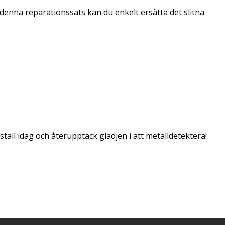
enna reparationssats kan du enkelt ersätta det slitna
ll idag och återupptäck glädjen i att metalldetektera!