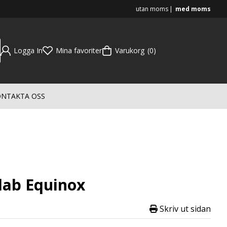
utan moms
med moms
Logga In
Mina favoriter
Varukorg
0
NTAKTA OSS
lab Equinox
Skriv ut sidan