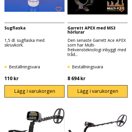
Sugflaska
Garrett APEX med MS3
hörlurar
1,5 dl. sugflaska med
Den senaste Garrett Ace APEX
skruvkork.
som har Multi-
frekvensteknologi inbyggt med
tråd...
Beställningsvara
Beställningsvara
110 kr
8 694 kr
Lägg i varukorgen
Lägg i varukorgen