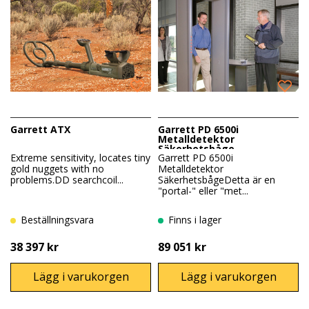
Garrett ATX
Garrett PD 6500i
Metalldetektor
Säkerhetsbåge
Extreme sensitivity, locates tiny
Garrett PD 6500i
gold nuggets with no
Metalldetektor
problems.DD searchcoil...
SäkerhetsbågeDetta är en
"portal-" eller "met...
Beställningsvara
Finns i lager
38 397 kr
89 051 kr
Lägg i varukorgen
Lägg i varukorgen