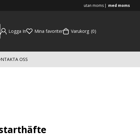
utan moms
med moms
Logga In
Mina favoriter
Varukorg
0
NTAKTA OSS
starthäfte