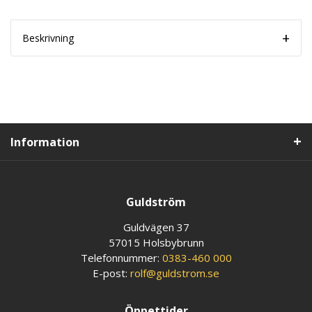
Beskrivning
Information
Guldström
Guldvägen 37
57015 Holsbybrunn
Telefonnummer:
0383-460 000
E-post:
rolf@guldstrom.se
Öppettider