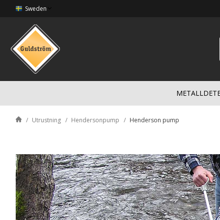
Sweden
METALLDET
Utrustning
Hendersonpump
Henderson pump