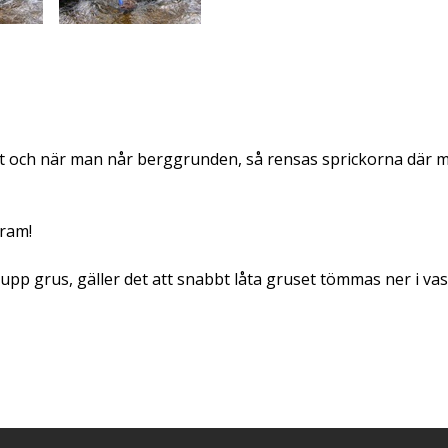
ch när man når berggrunden, så rensas sprickorna där myck
gram!
pp grus, gäller det att snabbt låta gruset tömmas ner i vas