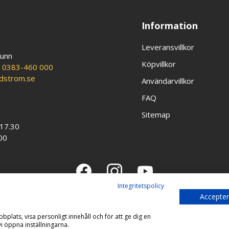
Information
Leveransvillkor
runn
Köpvillkor
:
0383-460 000
ldstrom.se
Användarvillkor
FAQ
Sitemap
-17.30
00
Integritetspolicy
Accepter
bplats, visa personligt innehåll och för att ge dig en
Copyright © 2026 Guldström
i öppna inställningarna.