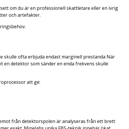
ett om du är en professionell skattletare eller en ivrig
ter och artefakter.
eringsbehov.
e skulle ofta erbjuda endast marginell prestanda När
ivt en detektor som sänder en enda frekvens skulle
oprocessor att ge:
emot från detektorspolen är analyseras från ett brett
är mer exakt. Minelabs unika FBS-teknik innebär ökat