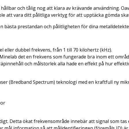
hållbar och tålig nog att klara av krävande användning. Oavs
tt vara ditt pålitliga verktyg för att upptäcka gömda skat
n bästa prestandan och pålitligheten för dina metalldetekt
ller dubbel frekvens, från 1 till 70 kilohertz (kHz).
n Minelab det en frekvens som fungerade bra inom ett områd
räpinnehåll och målstorlek alla hade en effekt på hur effekt
ser (Bredband Spectrum) teknologi med en kraftfull ny mikr
lor
igt. Detta ökat frekvensområde innebär att signal som tas 
er mål information så att målidentifieringen (föremåls ID) 