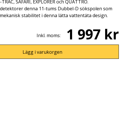
 E-TRAC, SAFARI, EXPLORER och QUATTRO.
S-detektorer denna 11-tums Dubbel-D sökspolen som
mekanisk stabilitet i denna lätta vattentäta design.
1 997 kr
Inkl. moms:
Lägg i varukorgen