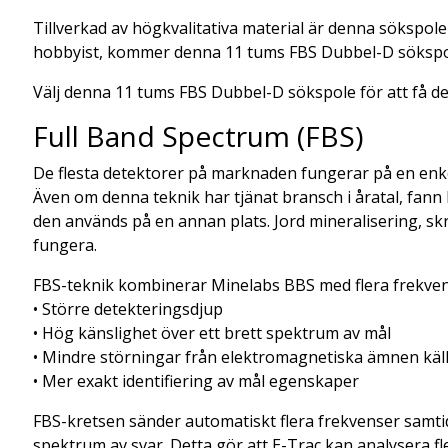
Tillverkad av högkvalitativa material är denna sökspole 
hobbyist, kommer denna 11 tums FBS Dubbel-D sökspole a
Välj denna 11 tums FBS Dubbel-D sökspole för att få de
Full Band Spectrum (FBS)
De flesta detektorer på marknaden fungerar på en enkel e
Även om denna teknik har tjänat bransch i åratal, fan
den används på en annan plats. Jord mineralisering, sk
fungera.
FBS-teknik kombinerar Minelabs BBS med flera frekven
• Större detekteringsdjup
• Hög känslighet över ett brett spektrum av mål
• Mindre störningar från elektromagnetiska ämnen käl
• Mer exakt identifiering av mål egenskaper
FBS-kretsen sänder automatiskt flera frekvenser samtid
spektrum av svar. Detta gör att E-Trac kan analysera fl