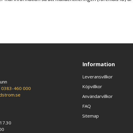
Information
Leveransvillkor
runn
Köpvillkor
:
0383-460 000
ldstrom.se
Användarvillkor
FAQ
Sitemap
-17.30
00