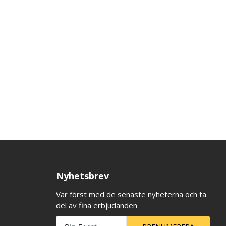
Nyhetsbrev
Var först med de senaste nyheterna och ta
del av fina erbjudanden