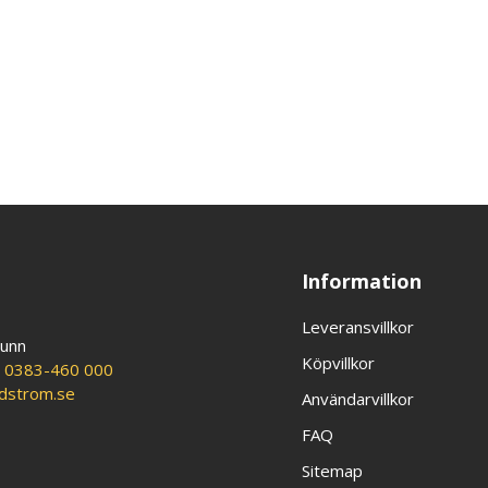
Information
Leveransvillkor
runn
Köpvillkor
:
0383-460 000
ldstrom.se
Användarvillkor
FAQ
Sitemap