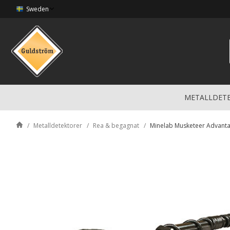
Sweden
METALLDET
Metalldetektorer
Rea & begagnat
Minelab Musketeer Advant