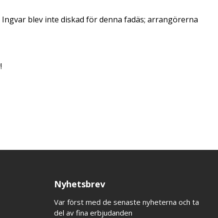
än. Ingvar blev inte diskad för denna fadäs; arrangörerna
!
Nyhetsbrev
Var först med de senaste nyheterna och ta
del av fina erbjudanden