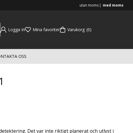
utan moms
med moms
Logga In
Mina favoriter
Varukorg
0
NTAKTA OSS
1
ektering. Det var inte riktigt planerat och utlyst i