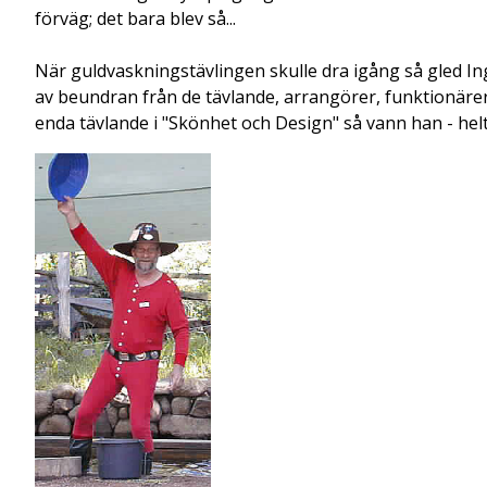
förväg; det bara blev så...
När guldvaskningstävlingen skulle dra igång så gled Ing
av beundran från de tävlande, arrangörer, funktionäre
enda tävlande i "Skönhet och Design" så vann han - helt 