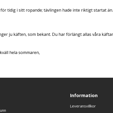
ör tidig i sitt ropande; tävlingen hade inte riktigt startat 
änger ju käften, som bekant. Du har förlängt allas våra käftar
gkväll hela sommaren,
Information
Leveransvillkor
runn