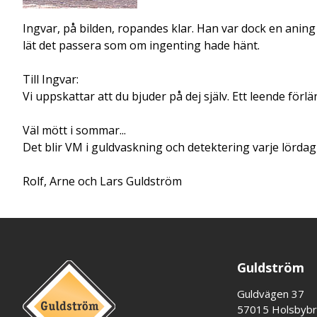
Ingvar, på bilden, ropandes klar. Han var dock en aning f
lät det passera som om ingenting hade hänt.
Till Ingvar:
Vi uppskattar att du bjuder på dej själv. Ett leende förl
Väl mött i sommar...
Det blir VM i guldvaskning och detektering varje lörda
Rolf, Arne och Lars Guldström
Guldström
Guldvägen 37
57015 Holsbyb