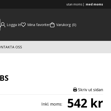
utan moms
med moms
Logga In
Mina favoriter
Varukorg
0
NTAKTA OSS
FBS
Skriv ut sidan
542 kr
Inkl. moms: