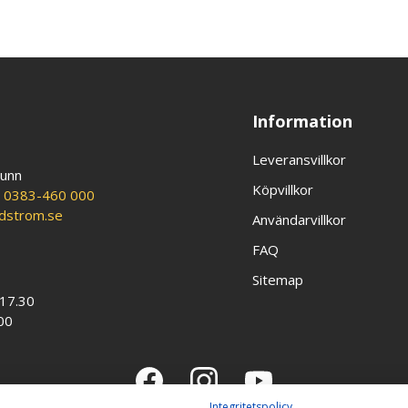
Information
Leveransvillkor
runn
Köpvillkor
:
0383-460 000
ldstrom.se
Användarvillkor
FAQ
Sitemap
-17.30
00
Integritetspolicy