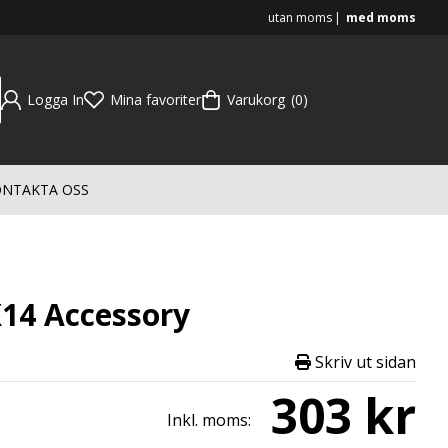
utan moms
med moms
Logga In
Mina favoriter
Varukorg
0
NTAKTA OSS
X14 Accessory
Skriv ut sidan
303 kr
Inkl. moms: