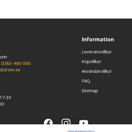
Information
Leveransvillkor
runn
Köpvillkor
:
0383-460 000
ldstrom.se
Användarvillkor
FAQ
Sitemap
-17.30
00
Integritetspolicy