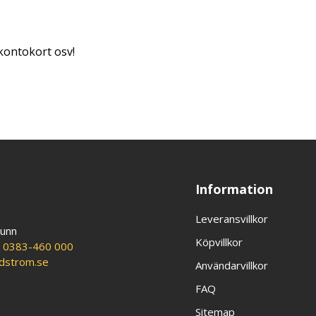
kontokort osv!
Information
Leveransvillkor
runn
Köpvillkor
:
0383-460 000
ldstrom.se
Användarvillkor
FAQ
Sitemap