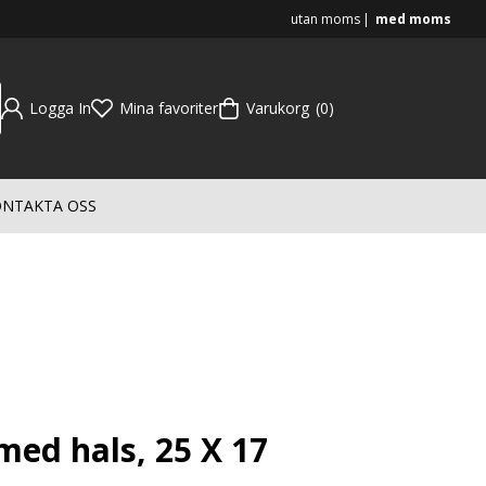
utan moms
med moms
Logga In
Mina favoriter
Varukorg
0
NTAKTA OSS
ed hals, 25 X 17