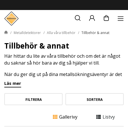
Metalldetektorer
Alla våra tillbehör
Tillbehör & annat
Tillbehör & annat
Här hittar du lite av våra tillbehör och om det är något
du saknar så hör bara av dig så hjälper vi till.
När du ger dig ut på dina metallsökningsäventyr är det
ofta de små detaljerna som kan göra stor skillnad. Vårt
Läs mer
utbud av tillbehör för metallsökning är framtaget för
att optimera din utrustning och ge dig det som behövs
FILTRERA
SORTERA
för att lyckas i fält.
Gallerivy
Listvy