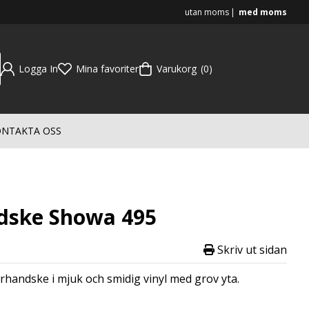
utan moms
med moms
Logga In
Mina favoriter
Varukorg
0
NTAKTA OSS
dske Showa 495
Skriv ut sidan
rhandske i mjuk och smidig vinyl med grov yta.