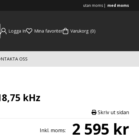
utan moms
med moms
Logga In
Mina favoriter
Varukorg
0
NTAKTA OSS
18,75 kHz
Skriv ut sidan
2 595 kr
Inkl. moms: