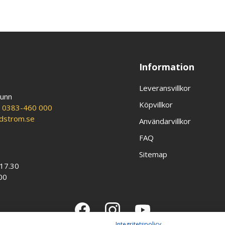
Information
Leveransvillkor
runn
Köpvillkor
:
0383-460 000
ldstrom.se
Användarvillkor
FAQ
Sitemap
-17.30
00
Integritetspolicy