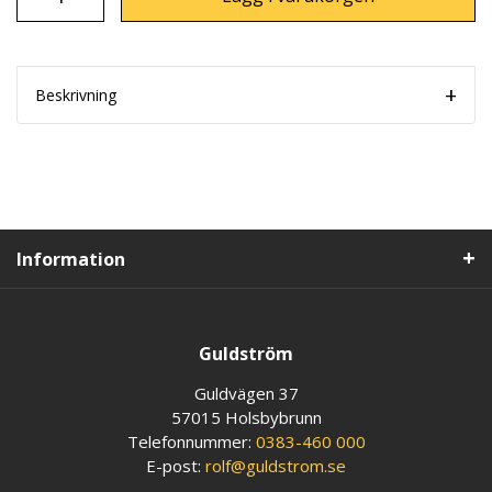
Beskrivning
Information
Guldström
Guldvägen 37
57015 Holsbybrunn
Telefonnummer:
0383-460 000
E-post:
rolf@guldstrom.se