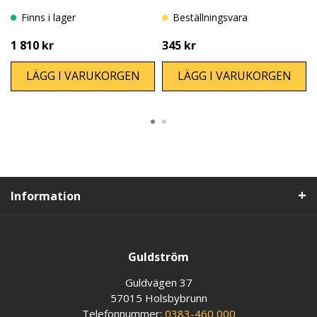
Finns i lager
Beställningsvara
1 810 kr
345 kr
LÄGG I VARUKORGEN
LÄGG I VARUKORGEN
Information
Guldström
Guldvägen 37
57015 Holsbybrunn
Telefonnummer:
0383-460 000