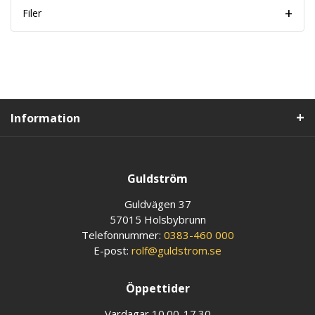
Filer
Information
Guldström
Guldvägen 37
57015 Holsbybrunn
Telefonnummer:
0383-460 000
E-post:
rolf@guldstrom.se
Öppettider
Vardagar 10.00-17.30