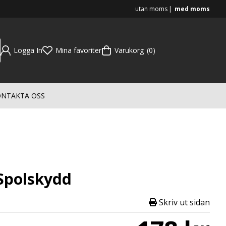
utan moms
med moms
Logga In
Mina favoriter
Varukorg
0
NTAKTA OSS
 Spolskydd
Skriv ut sidan