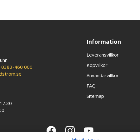
Information
Leveransvillkor
runn
Köpvillkor
:
0383-460 000
ldstrom.se
Användarvillkor
FAQ
Sitemap
-17.30
00
Integritetspolicy