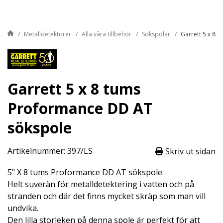
Metalldetektorer
Alla våra tillbehör
Sökspolar
Garrett 5 x 8 
Garrett 5 x 8 tums
Proformance DD AT
sökspole
Artikelnummer: 397/LS
Skriv ut sidan
5" X 8 tums Proformance DD AT sökspole.
Helt suverän för metalldetektering i vatten och på
stranden och där det finns mycket skräp som man vill
undvika.
Den lilla storleken på denna spole är perfekt för att