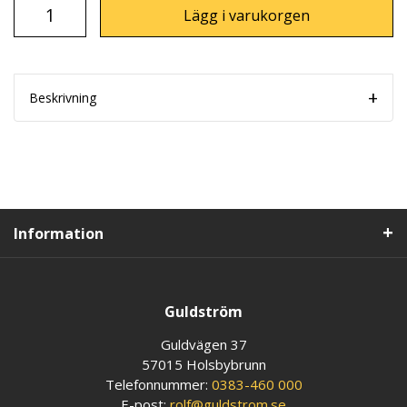
Lägg i varukorgen
Beskrivning
Information
Guldström
Guldvägen 37
57015 Holsbybrunn
Telefonnummer:
0383-460 000
E-post:
rolf@guldstrom.se