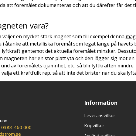
da att föremålet dokumenteras och att du därefter får det ti
agneten vara?
väljer en mycket stark magnet som till exempel denna
mag
 åtanke att metalliska föremål som legat länge på havets b
s lyftkraft gentemot det aktuella föremålet minskar. Dessut
. Om magneten har en stor platt yta och den lägger sig mot e
rund av föremålets ojämnhet, etc, så blir lyftkraften mindre.
välja ett kraftfullt rep, så att inte det brister när du ska lyf
Information
Leveransvillkor
runn
Köpvillkor
:
0383-460 000
ldstrom.se
Användarvillkor