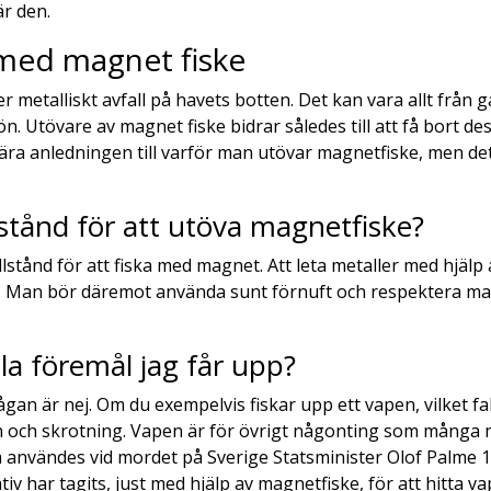
är den.
 med magnet fiske
 metalliskt avfall på havets botten. Det kan vara allt från ga
ön. Utövare av magnet fiske bidrar således till att få bort 
ära anledningen till varför man utövar magnetfiske, men de
stånd för att utöva magnetfiske?
stånd för att fiska med magnet. Att leta metaller med hjälp a
ke. Man bör däremot använda sunt förnuft och respektera ma
lla föremål jag får upp?
gan är nej. Om du exempelvis fiskar upp ett vapen, vilket fakti
och skrotning. Vapen är för övrigt någonting som många mag
vändes vid mordet på Sverige Statsminister Olof Palme 198
iativ har tagits, just med hjälp av magnetfiske, för att hitta