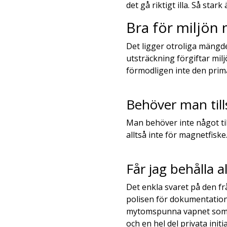
det gå riktigt illa. Så stark 
Bra för miljön
Det ligger otroliga mängder
utsträckning förgiftar milj
förmodligen inte den prim
Behöver man till
Man behöver inte något till
alltså inte för magnetfis
Får jag behålla a
Det enkla svaret på den frå
polisen för dokumentation 
mytomspunna vapnet som an
och en hel del privata init