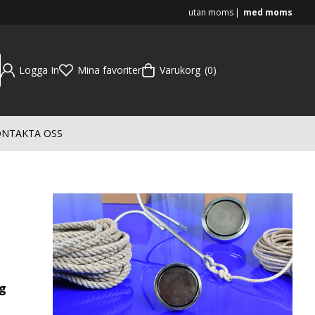
utan moms
med moms
Logga In
Mina favoriter
Varukorg
0
NTAKTA OSS
ag
nge