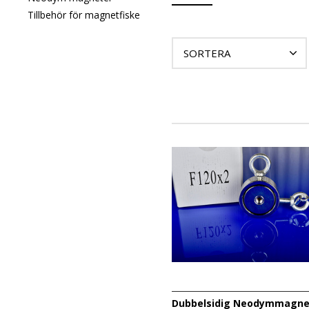
haft ett fåtal dedikerade
Tillbehör för magnetfiske
attraheras av magneten
SORTERA
Dubbelsidig Neodymmagne