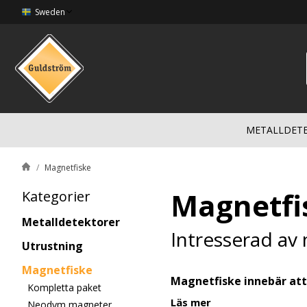
Sweden
METALLDET
Magnetfiske
Magnetfi
Kategorier
Metalldetektorer
Intresserad av
Utrustning
Magnetfiske
Magnetfiske innebär att
Kompletta paket
efter metallföremål. Te
Läs mer
Neodym magneter