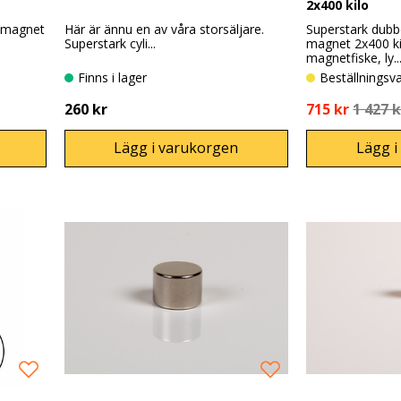
2x400 kilo
 magnet
Här är ännu en av våra storsäljare.
Superstark dub
Superstark cyli...
magnet 2x400 kil
magnetfiske, ly..
Finns i lager
Beställningsv
260 kr
715 kr
1 427 k
Lägg i varukorgen
Lägg i