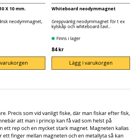
10 X 10 mm.
Whiteboard neodymmagnet
ndrisk neodymmagnet,
Greppvänlig neodymmagnet för t ex
kylskåp och whiteboard-tavl...
Finns i lager
84 kr
 varukorgen
Lägg i varukorgen
recis som vid vanligt fiske, där man fiskar efter fisk,
nnebär att man i princip kan få vad som helst på
man ett rep och en mycket stark magnet. Magneten kallas
 ett finger mellan magneten och en metallyta så kan