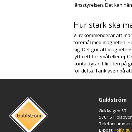
länsstyrelsen. Det kan hän
Hur stark ska m
Vi rekommenderar att man 
föremål med magneten. Ha i
sig. Det gör att magneten
lyfta ett föremål eller ej
kontaktytan blir liten på g
för detta. Tänk även på att 
Guldström
Guldvägen 37
57015 Holsbyb
Telefonnummer
E-post:
rolf@gu