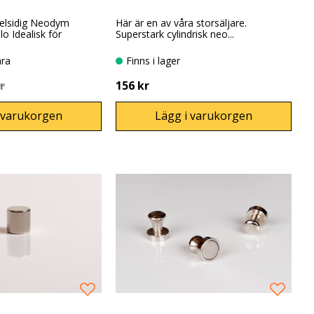
belsidig Neodym
Här är en av våra storsäljare.
o Idealisk för
Superstark cylindrisk neo...
.
ara
Finns i lager
r
156 kr
 varukorgen
Lägg i varukorgen