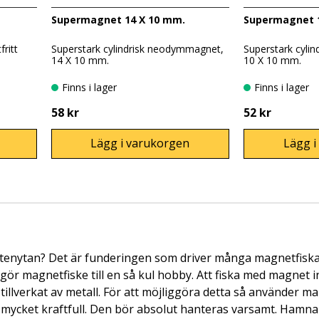
Supermagnet 14 X 10 mm.
Supermagnet 
ritt
Superstark cylindrisk neodymmagnet,
Superstark cyli
14 X 10 mm.
10 X 10 mm.
Finns i lager
Finns i lager
58 kr
52 kr
Lägg i varukorgen
Lägg i
nytan? Det är funderingen som driver många magnetfiskare. P
ör magnetfiske till en så kul hobby. Att fiska med magnet i
tillverkat av metall. För att möjliggöra detta så använder 
ycket kraftfull. Den bör absolut hanteras varsamt. Hamnar