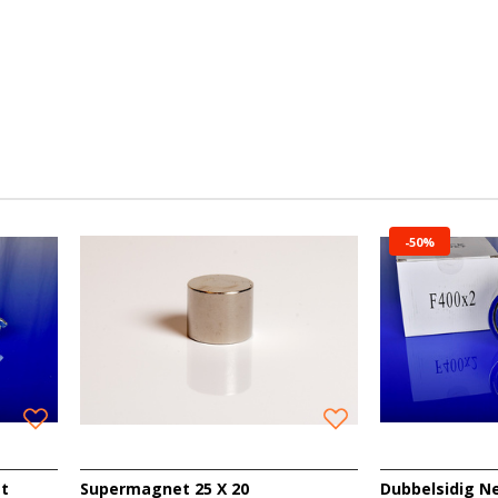
 utövare. På senare tid har dock intresset ökat och allt 
s spännande möjligheter.
-50%
t
Supermagnet 25 X 20
Dubbelsidig 