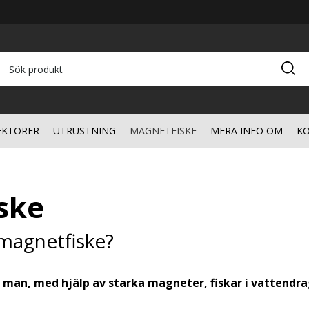
EKTORER
UTRUSTNING
MAGNETFISKE
MERA INFO OM
KO
ske
 magnetfiske?
 man, med hjälp av starka magneter, fiskar i vattendr
kniken har funnits ett bra tag och magnetfisket har lä