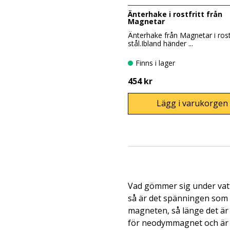
Änterhake i rostfritt från
Magnetar
Änterhake från Magnetar i rostf
stål.Ibland händer ...
Finns i lager
454 kr
Lägg i varukorgen
Vad gömmer sig under vatte
så är det spänningen som g
magneten, så länge det är 
för neodymmagnet och är m