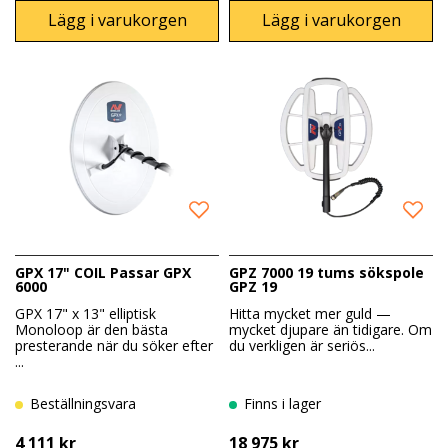
Lägg i varukorgen
Lägg i varukorgen
GPX 17" COIL Passar GPX
GPZ 7000 19 tums sökspole
6000
GPZ 19
GPX 17" x 13" elliptisk
Hitta mycket mer guld —
Monoloop är den bästa
mycket djupare än tidigare. Om
presterande när du söker efter
du verkligen är seriös...
...
Beställningsvara
Finns i lager
4 111 kr
18 975 kr