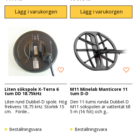
Lägg i varukorgen
Lägg i varukorgen
Liten sökspole X-Terra 6
M11 Minelab Manticore 11
tum DD 18.75kHz
tum D-D
Liten rund Dubbel-D spole. Hög
Den 11-tums runda Dubbel-D
frekvens 18,75 kHz. Storlek 15
M11 sökspolen är vattentät till
cm. Förde...
5 m (16 fot) och g...
Beställningsvara
Beställningsvara