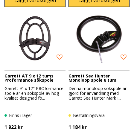
Lägg i varukorgen
Lägg i varukorgen
Garrett AT 9 x 12 tums
Garrett Sea Hunter
Proformance sökspole
Monoloop spole 8 tum
Garrett 9" x 12" PROformance
Denna monoloop sökspole är
spole är en sökspole av hög
gjord för användning med
kvalitet designad fö...
Garrett Sea Hunter Mark I...
Finns i lager
Beställningsvara
1 922 kr
1 184 kr