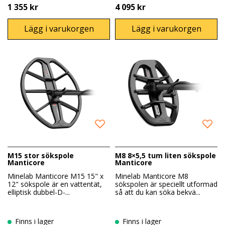
1 355 kr
4 095 kr
Lägg i varukorgen
Lägg i varukorgen
M15 stor sökspole
M8 8×5,5 tum liten sökspole
Manticore
Manticore
Minelab Manticore M15 15" x
Minelab Manticore M8
12" sökspole är en vattentät,
sökspolen är speciellt utformad
elliptisk dubbel-D-...
så att du kan söka bekvä...
Finns i lager
Finns i lager