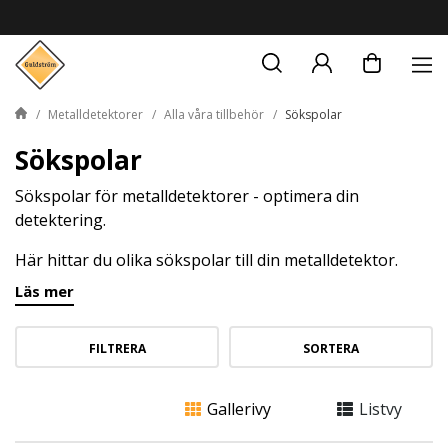
Metalldetektorer
Alla våra tillbehör
Sökspolar
Sökspolar
Sökspolar för metalldetektorer - optimera din
detektering.
Här hittar du olika sökspolar till din metalldetektor.
Dessa tillbehör spelar en viktig roll i din metallsökning
Läs mer
och kan göra skillnaden mellan att hitta gömda skatter
och att missa dem. En bra sökspole kan förbättra din
FILTRERA
SORTERA
chans att hitta fynd som guld, smycken och andra
metallföremål.
Gallerivy
Listvy