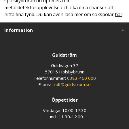
spolskydd kan du optimera din
metalldetektorupplevelse och öka dina chanser att
hitta fina fynd. Du kan även läsa mer om sökspolar
här
.
Information
Guldström
Guldvägen 37
57015 Holsbybrunn
Telefonnummer:
0383-460 000
E-post:
rolf@guldstrom.se
Öppettider
Vardagar 10.00-17.30
Lunch 11.30-12.00