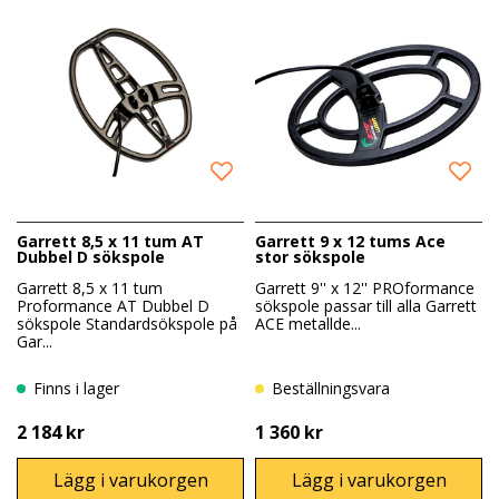
Garrett 8,5 x 11 tum AT
Garrett 9 x 12 tums Ace
Dubbel D sökspole
stor sökspole
Garrett 8,5 x 11 tum
Garrett 9'' x 12'' PROformance
Proformance AT Dubbel D
sökspole passar till alla Garrett
sökspole Standardsökspole på
ACE metallde...
Gar...
Finns i lager
Beställningsvara
2 184 kr
1 360 kr
Lägg i varukorgen
Lägg i varukorgen