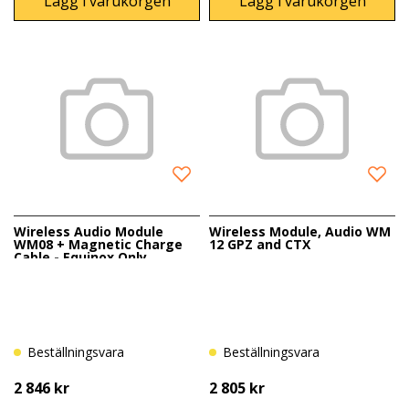
Lägg i varukorgen
Lägg i varukorgen
Wireless Audio Module
Wireless Module, Audio WM
WM08 + Magnetic Charge
12 GPZ and CTX
Cable - Equinox Only
Beställningsvara
Beställningsvara
2 846 kr
2 805 kr