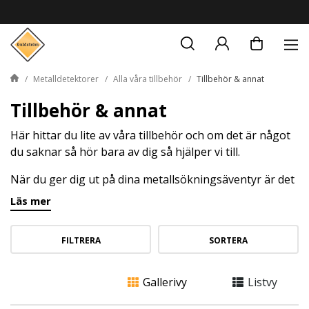
Metalldetektorer
Alla våra tillbehör
Tillbehör & annat
Tillbehör & annat
Här hittar du lite av våra tillbehör och om det är något
du saknar så hör bara av dig så hjälper vi till.
När du ger dig ut på dina metallsökningsäventyr är det
ofta de små detaljerna som kan göra stor skillnad. Vårt
Läs mer
utbud av tillbehör för metallsökning är framtaget för
att optimera din utrustning och ge dig det som behövs
FILTRERA
SORTERA
för att lyckas i fält.
Gallerivy
Listvy